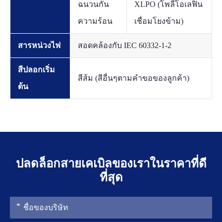
ฉนวนกัน
XLPO (โพลีโอเลฟิน
ความร้อน
เชื่อมโยงข้าม)
สารหน่วงไฟ
สอดคล้องกับ IEC 60332-1-2
สีปลอกเริ่ม
สีส้ม (สีอื่นๆตามคำขอของลูกค้า)
ต้น
ปลดล็อกสายเคเบิลของเราในราคาที่ดี
ที่สุด