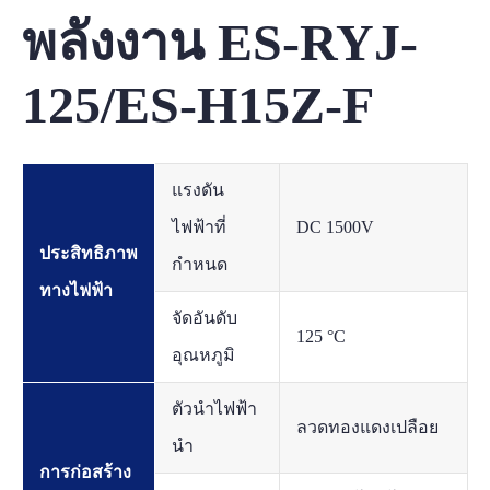
พลังงาน ES-RYJ-
125/ES-H15Z-F
แรงดัน
ไฟฟ้าที่
DC 1500V
ประสิทธิภาพ
กำหนด
ทางไฟฟ้า
จัดอันดับ
125 °C
อุณหภูมิ
ตัวนำไฟฟ้า
ลวดทองแดงเปลือย
นำ
การก่อสร้าง