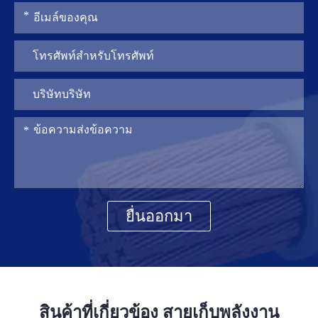
ยื่นออกมา
สินค้าที่เกี่ยวข้อง สายเก็บพลังงาน