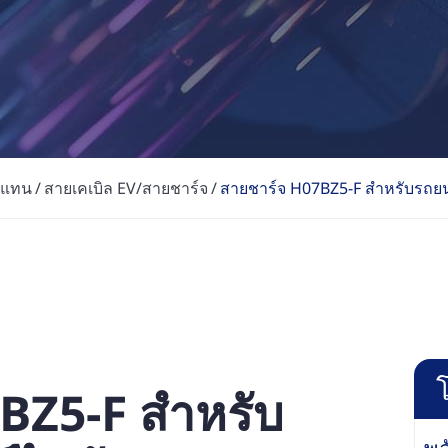
ดแทน
สายเคเบิล EV/สายชาร์จ
สายชาร์จ H07BZ5-F สำหรับรถยน
BZ5-F สำหรับ
พ