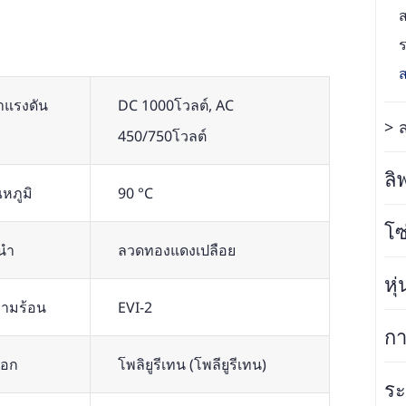
ส
ร
าแรงดัน
DC 1000โวลต์, AC
450/750โวลต์
ลิ
ณหภูมิ
90 °C
โซ
นำ
ลวดทองแดงเปลือย
หุ
ามร้อน
EVI-2
กา
ลอก
โพลิยูรีเทน (โพลียูรีเทน)
ระ