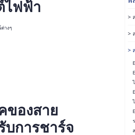
์ไฟฟ้า
์ต่างๆ
ไ
ไ
ิคของสาย
ับการชาร์จ
ร
ส