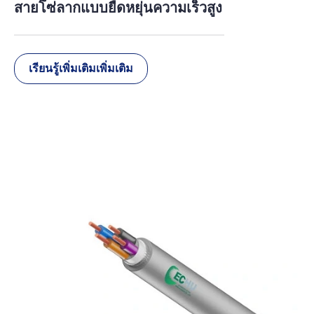
สายโซ่ลากแบบยืดหยุ่นความเร็วสูง
เรียนรู้เพิ่มเติมเพิ่มเติม