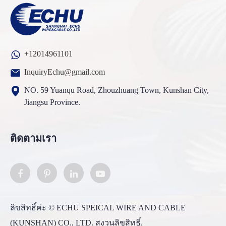
+12014961101
InquiryEchu@gmail.com
NO. 59 Yuanqu Road, Zhouzhuang Town, Kunshan City,
Jiangsu Province.
ติดตามเรา
ลิขสิทธิ์ค่ะ ©
ECHU SPEICAL WIRE AND CABLE
(KUNSHAN) CO., LTD.
สงวนลิขสิทธิ์.