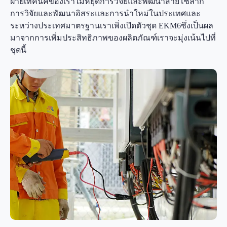
ฝ่ายเทคนิคของเราไม่หยุดการวิจัยและพัฒนาสายโซ่ลาก
การวิจัยและพัฒนาอิสระและการนำใหม่ในประเทศและ
ระหว่างประเทศมาตรฐานเราเพิ่งเปิดตัวชุด EKM6ซึ่งเป็นผล
มาจากการเพิ่มประสิทธิภาพของผลิตภัณฑ์เราจะมุ่งเน้นไปที่
ชุดนี้