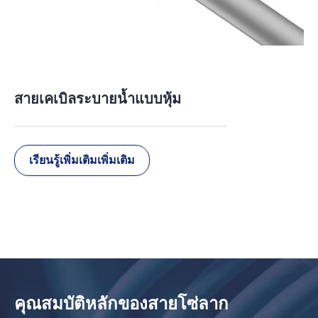
สายเคเบิลระบายน้ำแบบหุ้ม
เรียนรู้เพิ่มเติมเพิ่มเติม
คุณสมบัติหลักของสายโซ่ลาก