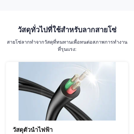
วัสดุทั่วไปที่ใช้สำหรับลากสายโซ่
สายโซ่ลากทำจากวัสดุที่ทนทานเพื่อทนต่อสภาพการทำงาน
ที่รุนแรง:
วัสดุตัวนำไฟฟ้า