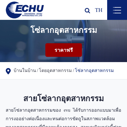
TH
โซ่ลากอุตสาหกรรม
ราคาฟรี
บ้านในบ้าน
โดยอุตสาหกรรม
โซ่ลากอุตสาหกรรม
สายโซ่ลากอุตสาหกรรม
สายโซ่ลากอุตสาหกรรมของ evu ได้รับการออกแบบมาเพื่อ
การงออย่างต่อเนื่องและทนต่อการขัดถูในสภาพแวดล้อม