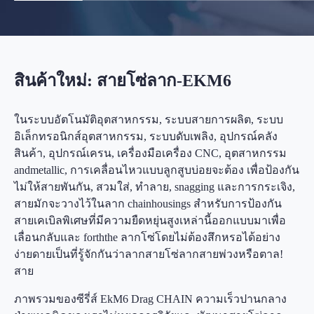
สินค้าใหม่: สายโซ่ลาก-EKM6
ในระบบอัตโนมัติอุตสาหกรรม, ระบบสายการผลิต, ระบบ
อิเล็กทรอนิกส์อุตสาหกรรม, ระบบดับเพลิง, อุปกรณ์คลัง
สินค้า, อุปกรณ์เครน, เครื่องมือเครื่อง CNC, อุตสาหกรรม
andmetallic, การเคลื่อนไหวแบบลูกสูบบ่อยจะต้อง เพื่อป้องกัน
ไม่ให้สายพันกัน, สวมใส่, ทำลาย, snagging และการกระเจิง,
สายมักจะวางไว้ในลาก chainhousings สำหรับการป้องกัน
สายเคเบิลพิเศษที่มีความยืดหยุ่นสูงเหล่านี้ออกแบบมาเพื่อ
เลื่อนกลับและ forththe ลากโซ่โดยไม่ต้องสึกหรอได้อย่าง
ง่ายดายเป็นที่รู้จักกันว่าลากสายโซ่ลากสายพ่วงหรือตาล!
สาย
ภาพรวมของซีรี่ส์ EkM6 Drag CHAIN ความเร็วปานกลาง