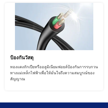
ป้องกันวัสดุ
ทองแดงถักเปียหรืออลูมิเนียมฟอยล์ป้องกันการรบกวน
ทางแม่เหล็กไฟฟ้าเพื่อให้มั่นใจถึงความสมบูรณ์ของ
สัญญาณ