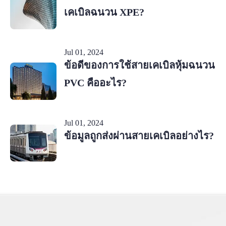
เคเบิลฉนวน XPE?
Jul 01, 2024
ข้อดีของการใช้สายเคเบิลหุ้มฉนวน
PVC คืออะไร?
Jul 01, 2024
ข้อมูลถูกส่งผ่านสายเคเบิลอย่างไร?