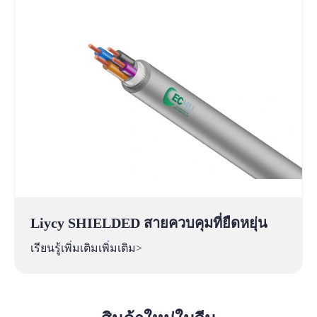
Liycy SHIELDED สายควบคุมที่ยืดหยุ่น
เรียนรู้เพิ่มเติมเพิ่มเติม>