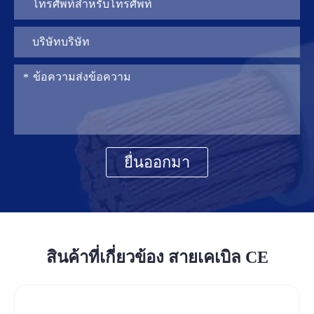
ยื่นออกมา
สินค้าที่เกี่ยวข้อง สายเคเบิล CE