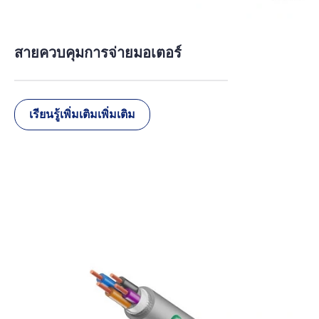
สายควบคุมการจ่ายมอเตอร์
เรียนรู้เพิ่มเติมเพิ่มเติม