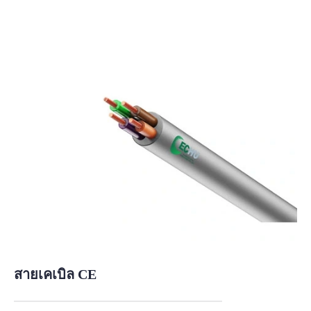
สายเคเบิล CE