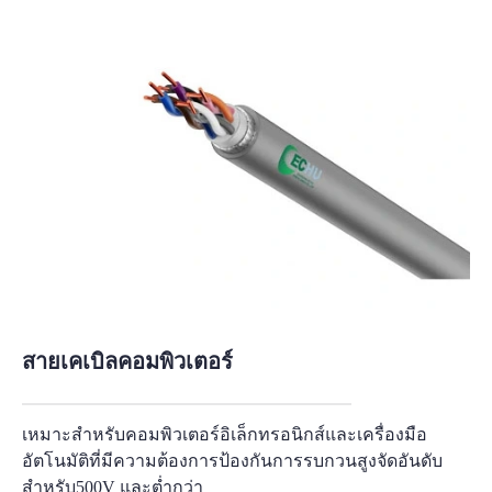
สายเคเบิลคอมพิวเตอร์
เหมาะสำหรับคอมพิวเตอร์อิเล็กทรอนิกส์และเครื่องมือ
อัตโนมัติที่มีความต้องการป้องกันการรบกวนสูงจัดอันดับ
สำหรับ500V และต่ำกว่า