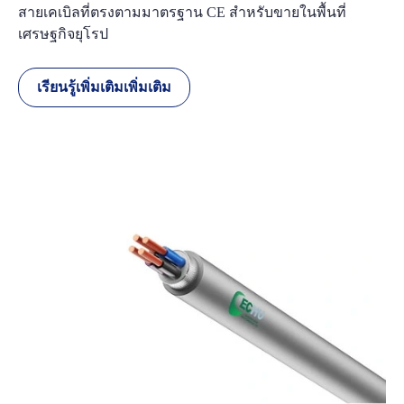
สายเคเบิลที่ตรงตามมาตรฐาน CE สำหรับขายในพื้นที่
เศรษฐกิจยุโรป
เรียนรู้เพิ่มเติมเพิ่มเติม