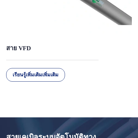
สาย VFD
เรียนรู้เพิ่มเติมเพิ่มเติม
สายเคเบิลระบบอัตโนมัติทาง