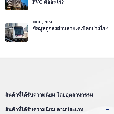
PVC คืออะไร?
Jul 01, 2024
ข้อมูลถูกส่งผ่านสายเคเบิลอย่างไร?
สินค้าที่ได้รับความนิยม โดยอุตสาหกรรม
สินค้าที่ได้รับความนิยม ตามประเภท