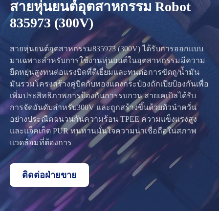
สายหุ่นยนต์อุตสาหกรรม Robot
835973 (300V)
สายหุ่นยนต์อุตสาหกรรม835973 (300V) ได้รับการออกแบบ
มาเฉพาะสำหรับการใช้งานหุ่นยนต์ในอุตสาหกรรมมีความ
ยืดหยุ่นสูงทนต่อแรงบิดที่ดีเยี่ยมและทนต่อการขัดถู/น้ำมัน
มันรวมโครงสร้างคู่บิดกับทองแดงกระป๋องถักเปียป้องกันเพื่อ
เพิ่มประสิทธิภาพการป้องกันการรบกวน สายเคเบิลได้รับ
การจัดอันดับสำหรับ300V และถูกสร้างขึ้นด้วยตัวนำควั่น
อย่างประณีตฉนวนกันความร้อน TPEE ความแข็งแรงสูง
และแจ็คเก็ต PUR ทนทานมั่นใจความน่าเชื่อถือในสภาพ
แวดล้อมที่ต้องการ
ติดต่อฝ่ายขาย