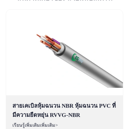
สายเคเบิลหุ้มฉนวน NBR หุ้มฉนวน PVC ที่
มีความยืดหยุ่น RVVG-NBR
เรียนรู้เพิ่มเติมเพิ่มเติม>