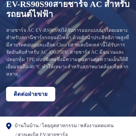
EV-RS90S90สายชาร์จ AC สำหรับ
รถยนต์ไฟฟ้า
สายชาร์จ AC EV-RS90S90ได้รับการออกแบบมาโดยเฉพาะ
สำหรับสถานีชาร์จรถยนต์ไฟฟ้า ด้วยตัวนำประสิทธิภาพสูงที่
มีสายรัดคอแบบละเอียด Class 6สายเคเบิลเหล่านี้ได้รับการ
จัดอันดับสำหรับ AC 450/750V. สายชาร์จ AC มีฉนวนและ
ปลอกหุ้ม TPE แบบพิเศษซึ่งมีความทนทานต่อความเย็นได้ดี
เยี่ยมจนถึง-40 °C ทำให้เหมาะสำหรับสภาพแวดล้อมที่หลาก
หลาย
ติดต่อฝ่ายขาย
บ้านในบ้าน
โดยอุตสาหกรรม
พลังงานทดแทน
สายเคเบิล EV/สายชาร์จ