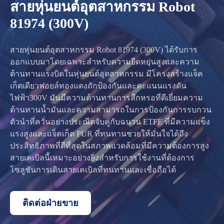
สายหุ่นยนต์อุตสาหกรรม Robot
81974 (300V)
สายหุ่นยนต์อุตสาหกรรม Robot 81974 (300V) ได้รับการ
ออกแบบมาโดยเฉพาะสำหรับความยืดหยุ่นสูงและความ
ต้านทานแรงบิดในหุ่นยนต์อุตสาหกรรม มีโครงสร้างแจ็ค
เก็ตเดียวฟอยล์ทองแดงถักป้องกันและคะแนนแรงดัน
ไฟฟ้า300V มันมีความต้านทานการสึกหรอที่ดีเยี่ยมความ
ต้านทานน้ำมันและความสามารถในการป้องกันการรบกวน
ตัวนำที่ควั่นอย่างประณีตจับคู่กับฉนวน ETFE ที่มีความแข็ง
แรงสูงและแจ็คเก็ต PUR ที่ทนทานช่วยให้มั่นใจได้ถึง
ประสิทธิภาพที่ดีที่สุดในสภาพแวดล้อมที่มีความต้องการสูง
สายเคเบิลนี้เหมาะอย่างยิ่งสำหรับการใช้งานที่ต้องการ
โซลูชันการเดินสายเคเบิลที่ทนทานและเชื่อถือได้
ติดต่อฝ่ายขาย