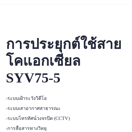
การประยุกต์ใช้สาย
โคแอกเซียล
SYV75-5
-ระบบเฝ้าระวังวิดีโอ
-ระบบเสาอากาศสาธารณะ
-ระบบโทรทัศน์วงจรปิด (CCTV)
-การสื่อสารทางวิทยุ