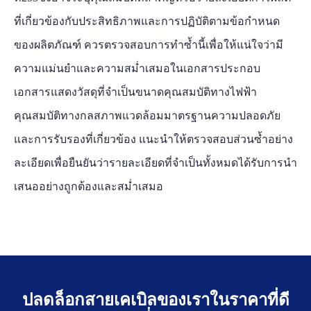
ที่เกี่ยวข้องกับประสิทธิภาพและการปฏิบัติตามข้อกำหนด
ของผลิตภัณฑ์ ควรตรวจสอบการทำซ้ำนี้เพื่อให้แน่ใจว่ามี
ความแม่นยำและความสม่ำเสมอในเอกสารประกอบ
เอกสารแสดงวัสดุที่จำเป็นขนาดคุณสมบัติทางไฟฟ้า
คุณสมบัติทางกลสภาพแวดล้อมมาตรฐานความปลอดภัย
และการรับรองที่เกี่ยวข้อง แนะนำให้ตรวจสอบส่วนซ้ำอย่าง
ละเอียดเพื่อยืนยันว่ารายละเอียดที่จำเป็นทั้งหมดได้รับการนำ
เสนออย่างถูกต้องและสม่ำเสมอ
ปลดล็อกสายเคเบิลของเราในราคาที่ดี