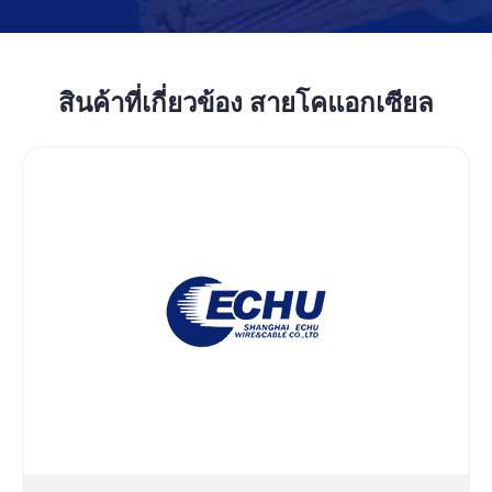
สินค้าที่เกี่ยวข้อง สายโคแอกเซียล