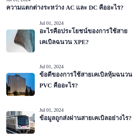
ความแตกต่างระหว่าง AC และ DC คืออะไร?
Jul 01, 2024
อะไรคือประโยชน์ของการใช้สาย
เคเบิลฉนวน XPE?
Jul 01, 2024
ข้อดีของการใช้สายเคเบิลหุ้มฉนวน
PVC คืออะไร?
Jul 01, 2024
ข้อมูลถูกส่งผ่านสายเคเบิลอย่างไร?